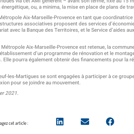
ttribués via cet AMI génèrent – avant son terme, fixé au 15
nergétique, ou, a minima, la mise en place de plans de trav
étropole Aix-Marseille-Provence en tant que coordinatrice
x structures associatives proposent des services d’économi
riat avec la Banque des Territoires, et le Service d’aides
a Métropole Aix-Marseille-Provence est retenue, la commune
établissement d’un programme de rénovation et le montage 
. Elle pourra également obtenir des financements pour la ré
euf-les-Martigues se sont engagées à participer à ce group
exion pour se joindre au mouvement.
ier 2021.
agez cet article :