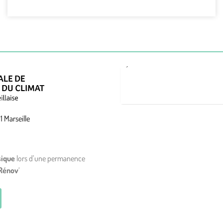
1 Marseille
sique
lors d’une permanence
Rénov
‘