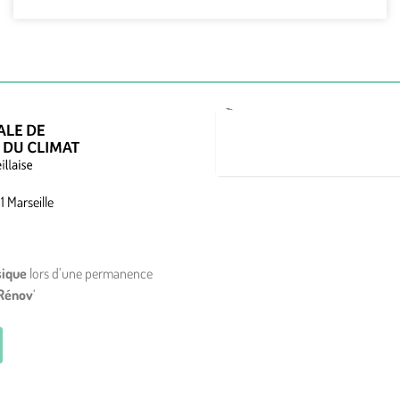
1 Marseille
sique
lors d’une permanence
Rénov
‘