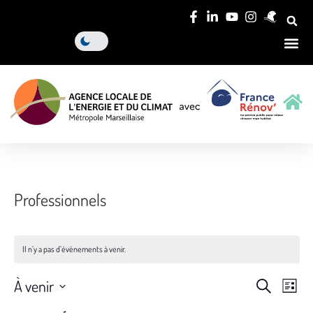
Professionnels
Il n’y a pas d’évènements à venir.
Reche
Nav
À venir
Recherche
Liste
Sélectionnez
de
et