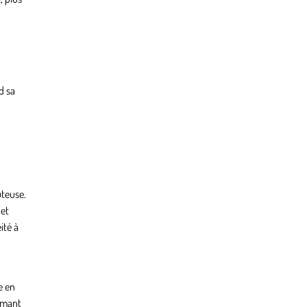
d sa
ûteuse.
 et
ité à
e en
ormant