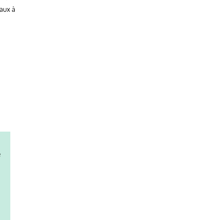
vaux à
e