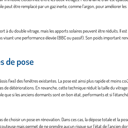
ile peut être remplacé par un gaz inerte, comme l’argon, pour améliorer les
t à du double vitrage, mais les apports solaires peuvent être réduits. Il est
s visant une performance élevée (BBC ou passif). Son poids important ren
es de pose
sis fixe) des fenêtres existantes. La pose est ainsi plus rapide et moins co
es de détériorations. En revanche, cette technique réduit la taille du vitrage
ble que si les anciens dormants sont en bon état, performants et si l’étanché
 de choisir un pose en rénovation. Dans ces cas, la dépose totale et la pos
s couteuse mais permet de ne prendre aucun risque sur l’état de l’ancien d