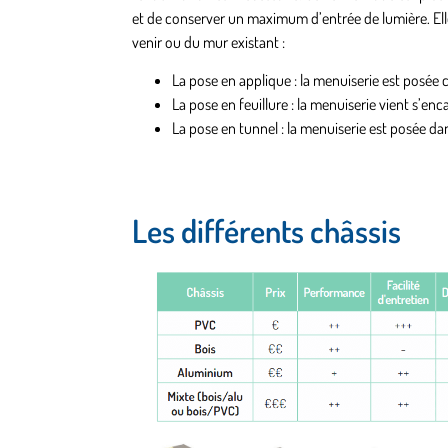
et de conserver un maximum d’entrée de lumière. Elle
venir ou du mur existant :
La pose en applique : la menuiserie est posée c
La pose en feuillure : la menuiserie vient s’enc
La pose en tunnel : la menuiserie est posée da
Les différents châssis